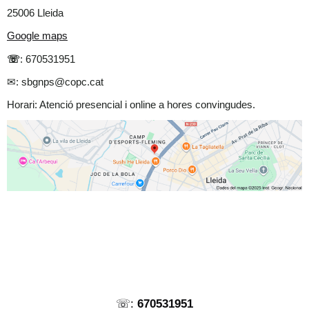
25006 Lleida
Google maps
☏
: 670531951
✉︎: sbgnps@copc.cat
Horari: Atenció presencial i online a hores convingudes.
☏:
670531951