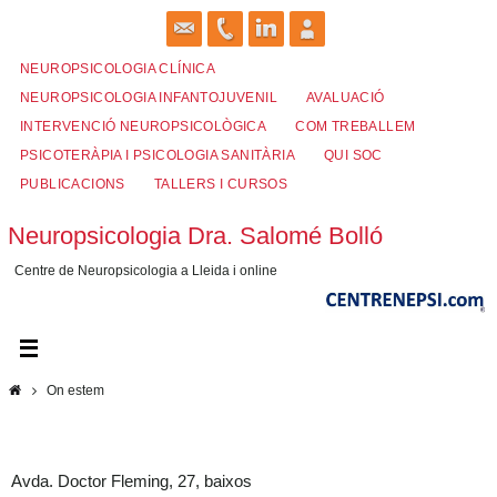
Skip
to
content
NEUROPSICOLOGIA CLÍNICA
NEUROPSICOLOGIA INFANTOJUVENIL
AVALUACIÓ
INTERVENCIÓ NEUROPSICOLÒGICA
COM TREBALLEM
PSICOTERÀPIA I PSICOLOGIA SANITÀRIA
QUI SOC
PUBLICACIONS
TALLERS I CURSOS
Neuropsicologia Dra. Salomé Bolló
Centre de Neuropsicologia a Lleida i online
Home
On estem
Avda. Doctor Fleming, 27, baixos