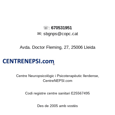
☏:
670531951
✉︎: sbgnps@copc.cat
Avda. Doctor Fleming, 27, 25006 Lleida
Centre Neuropsicològic i Psicoterapèutic Ilerdense,
CentreNEPSI.com
Codi registre centre sanitari E25567495
Des de 2005 amb vostès