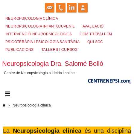
Skip
to
content
NEUROPSICOLOGIA CLÍNICA
NEUROPSICOLOGIA INFANTOJUVENIL
AVALUACIÓ
INTERVENCIÓ NEUROPSICOLÒGICA
COM TREBALLEM
PSICOTERÀPIA I PSICOLOGIA SANITÀRIA
QUI SOC
PUBLICACIONS
TALLERS I CURSOS
Neuropsicologia Dra. Salomé Bolló
Centre de Neuropsicologia a Lleida i online
Home
Neuropsicologia clínica
La
Neuropsicologia
clínica
és una disciplina