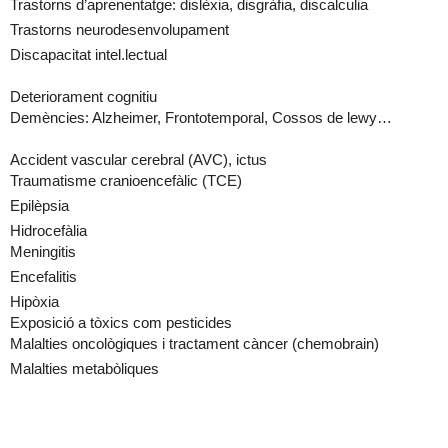
Trastorns d’aprenentatge: dislèxia, disgràfia, discalculia
Trastorns neurodesenvolupament
Discapacitat intel.lectual
Deteriorament cognitiu
Demències: Alzheimer, Frontotemporal, Cossos de lewy…
Accident vascular cerebral (AVC), ictus
Traumatisme cranioencefàlic (TCE)
Epilèpsia
Hidrocefàlia
Meningitis
Encefalitis
Hipòxia
Exposició a tòxics com pesticides
Malalties oncològiques i tractament càncer (chemobrain)
Malalties metabòliques