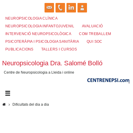
Skip
to
content
NEUROPSICOLOGIA CLÍNICA
NEUROPSICOLOGIA INFANTOJUVENIL
AVALUACIÓ
INTERVENCIÓ NEUROPSICOLÒGICA
COM TREBALLEM
PSICOTERÀPIA I PSICOLOGIA SANITÀRIA
QUI SOC
PUBLICACIONS
TALLERS I CURSOS
Neuropsicologia Dra. Salomé Bolló
Centre de Neuropsicologia a Lleida i online
Home
Dificultats del dia a dia