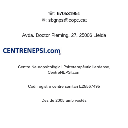
☏:
670531951
✉︎: sbgnps@copc.cat
Avda. Doctor Fleming, 27, 25006 Lleida
Centre Neuropsicològic i Psicoterapèutic Ilerdense,
CentreNEPSI.com
Codi registre centre sanitari E25567495
Des de 2005 amb vostès